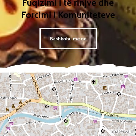
Fuqizimi i të rinjve dhe
Forcimi i Komuniteteve
Bashkohu me ne
Bashkohu me ne