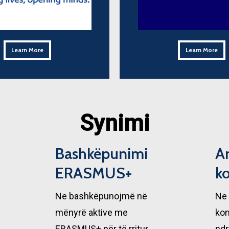
Learn More
Learn More
Learn More
Learn More
Synimi
Bashkëpunimi
A
ERASMUS+
k
Ne bashkëpunojmë në
Ne
mënyrë aktive me
kom
ERASMUS+ për të rritur
ndr