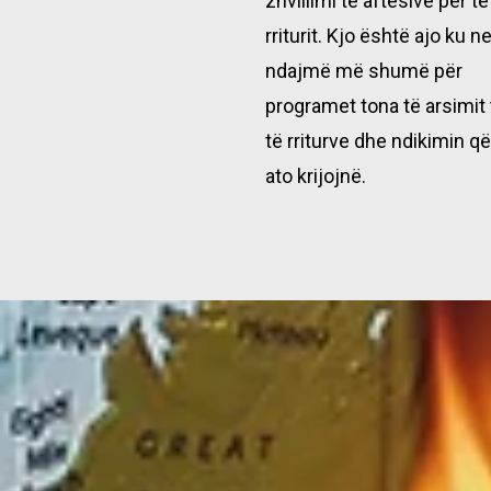
zhvillimi të aftësive për të
rriturit. Kjo është ajo ku n
ndajmë më shumë për
programet tona të arsimit 
të rriturve dhe ndikimin që
ato krijojnë.