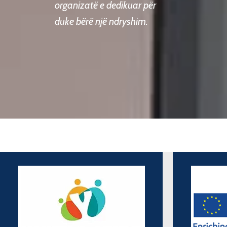
organizatë e dedikuar për
duke bërë një ndryshim.