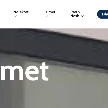
Projektet
Lajmet
Rreth
Dhu
Nesh
amet