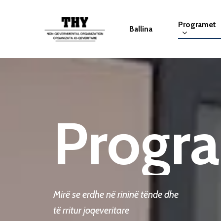
Programet
Ballina
Progr
Mirë se erdhe në rininë tënde dhe
të rritur joqeveritare