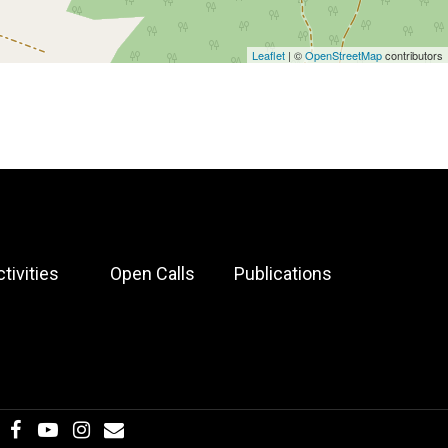
Leaflet
| ©
OpenStreetMap
contributors
ctivities
Open Calls
Publications