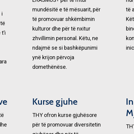
mundësitë e të mësuarit, për
të 
 i
të promovuar shkëmbimin
Kët
të
kulturor dhe për të nxitur
bin
t’i
zhvillimin personal. Këtu, ne
kom
ndajmë se si bashkëpunimi
ini
ynë krijon përvoja
ara
domethënëse.
rve
Kurse gjuhe
In
M
të
THY ofron kurse gjuhësore
dhe
për të promovuar diversitetin
THY