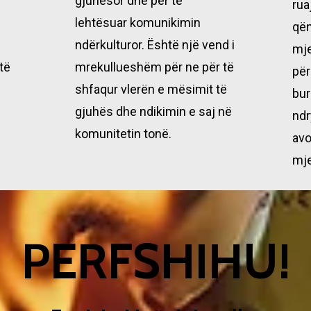
gjuhësor dhe për të
rua
e
lehtësuar komunikimin
që
ndërkulturor. Është një vend i
mje
të
mrekullueshëm për ne për të
për
shfaqur vlerën e mësimit të
bur
gjuhës dhe ndikimin e saj në
ndr
komunitetin tonë.
avo
mje
PERFSHIHU!