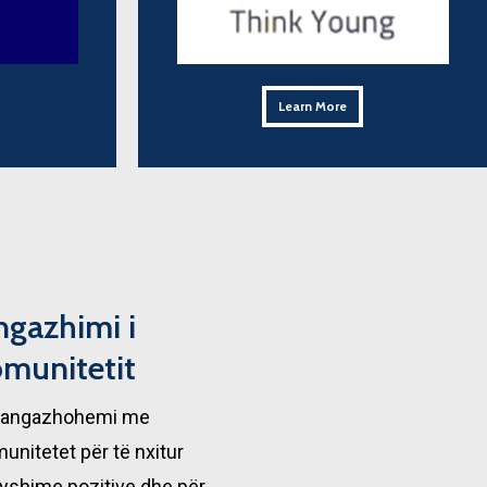
Learn More
Learn More
ngazhimi i
omunitetit
 angazhohemi me
unitetet për të nxitur
yshime pozitive dhe për