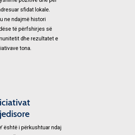
adresuar sfidat lokale.
u ne ndajmë histori
dëse të përfshirjes së
unitetit dhe rezultatet e
ciativave tona.
iciativat
jedisore
 është i përkushtuar ndaj