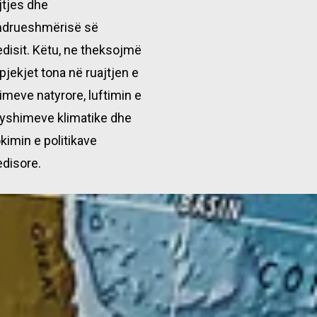
jtjes dhe
ndrueshmërisë së
disit. Këtu, ne theksojmë
pjekjet tona në ruajtjen e
imeve natyrore, luftimin e
yshimeve klimatike dhe
kimin e politikave
disore.