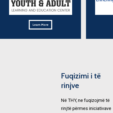
Learn More
Learn More
Fuqizimi i të
rinjve
Në THY, ne fuqizojmë të
rinjtë përmes iniciativave