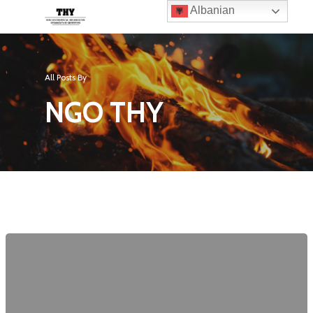
Albanian
All Posts By
NGO THY