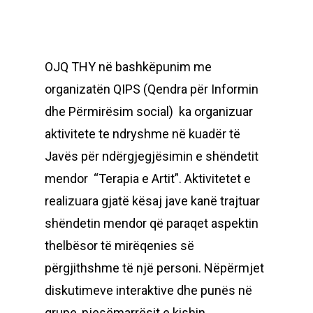
OJQ THY në bashkëpunim me
organizatën QIPS (Qendra për Informin
dhe Përmirësim social) ka organizuar
aktivitete te ndryshme në kuadër të
Javës për ndërgjegjësimin e shëndetit
mendor “Terapia e Artit”. Aktivitetet e
realizuara gjatë kësaj jave kanë trajtuar
shëndetin mendor që paraqet aspektin
thelbësor të mirëqenies së
përgjithshme të një personi. Nëpërmjet
diskutimeve interaktive dhe punës në
grupe, pjesëmarrësit e kishin